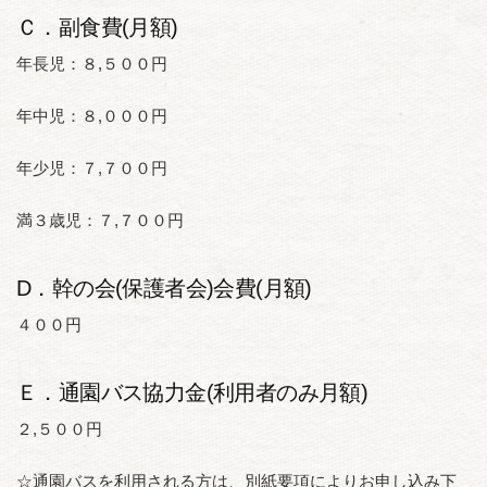
Ｃ．副食費(月額)
年長児：８,５００円
年中児：８,０００円
年少児：７,７００円
満３歳児：７,７００円
D．幹の会(保護者会)会費(月額)
４００円
Ｅ．通園バス協力金(利用者のみ月額)
２,５００円
☆通園バスを利用される方は、別紙要項によりお申し込み下