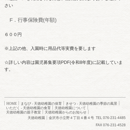
さい
F．行事保険費(年額)
６００円
※上記の他、入園時に用品代等実費を要します
☆詳しい内容は園児募集要項PDF(令和8年度)に記載していま
す。
HOME
まなび
- 天徳幼稚園の保育
きせつ
- 天徳幼稚園の季節の風景
いただく
- 天徳幼稚園の食育
天徳幼稚園について
天徳幼稚園の
親子教室
天徳幼稚園からのお知らせ
天徳幼稚園
金沢市小立野４丁目４番４号
TEL 076-231-4485
FAX 076-231-4528